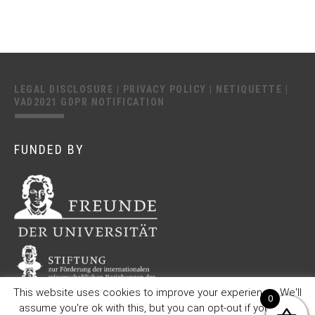
LEGAL DISCLOSURE
|
PRIVACY POLICY
|
NETIQUETTE
|
VAD2021 GDPR NOTIFICATION
FUNDED BY
This website uses cookies to improve your experience. We'll
0
assume you're ok with this, but you can opt-out if you wish.